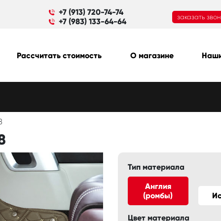
+7 (913) 720-74-74
заказать зво
+7 (983) 133-64-64
Рассчитать стоимость
О магазине
Наши
8
8
Тип материала
Англия
(ромбы)
И
Цвет материала