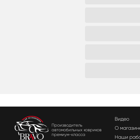
Видео
Производитель
О магазин
автомобильных ковриков
премиум-класса
Наши раб