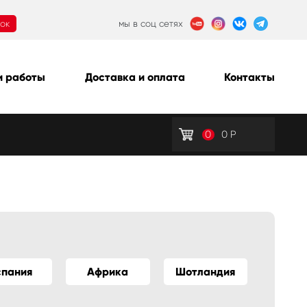
нок
мы в соц сетях
 работы
Доставка и оплата
Контакты
0
0
Р
спания
Африка
Шотландия