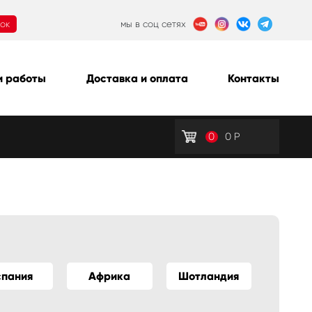
нок
мы в соц сетях
 работы
Доставка и оплата
Контакты
0
0
Р
спания
Африка
Шотландия