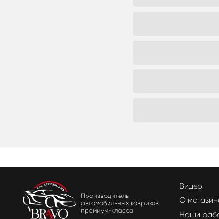
Видео
Производитель
О магазин
автомобильных ковриков
премиум-класса
Наши раб