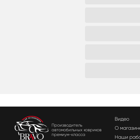
Видео
Производитель
О магазин
автомобильных ковриков
премиум-класса
Наши раб