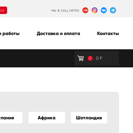
нок
мы в соц сетях
 работы
Доставка и оплата
Контакты
0
0
Р
спания
Африка
Шотландия