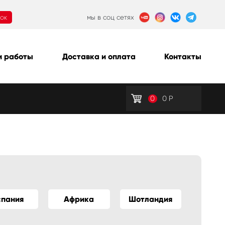
нок
мы в соц сетях
 работы
Доставка и оплата
Контакты
0
0
Р
спания
Африка
Шотландия