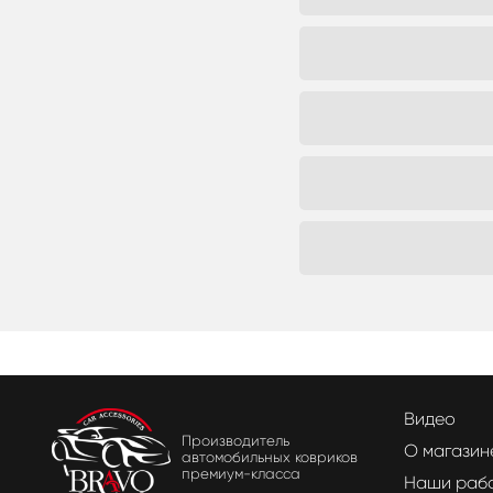
Видео
Производитель
О магазин
автомобильных ковриков
премиум-класса
Наши раб