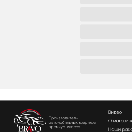
Видео
Производитель
О магазин
автомобильных ковриков
премиум-класса
Наши раб