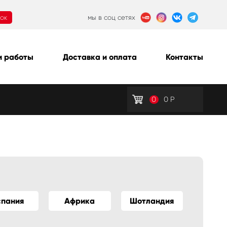
нок
мы в соц сетях
 работы
Доставка и оплата
Контакты
0
0
Р
спания
Африка
Шотландия