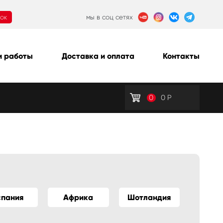
нок
мы в соц сетях
 работы
Доставка и оплата
Контакты
0
0
Р
спания
Африка
Шотландия