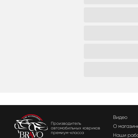
Видео
Производитель
О магазин
автомобильных ковриков
премиум-класса
Наши раб