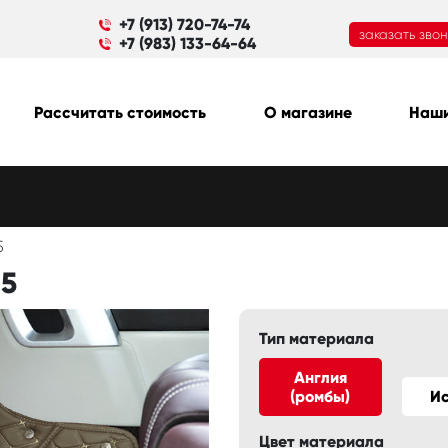
+7 (913) 720-74-74
заказать зво
+7 (983) 133-64-64
Рассчитать стоимость
О магазине
Наши
5
25
Тип материала
Англия
(ромбы)
И
Цвет материала