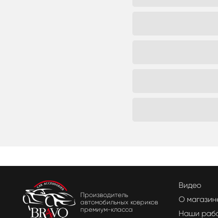
Видео
Производитель
О магазин
автомобильных ковриков
премиум-класса
Наши раб