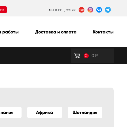
нок
мы в соц сетях
 работы
Доставка и оплата
Контакты
0
0
Р
спания
Африка
Шотландия