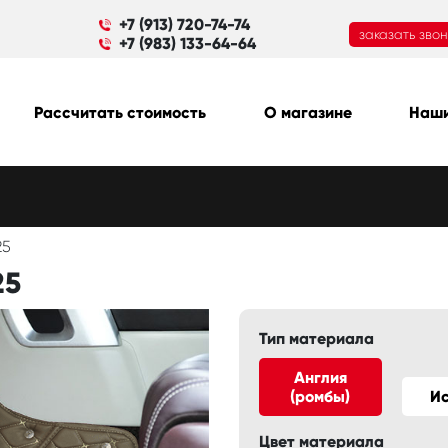
+7 (913) 720-74-74
заказать зво
+7 (983) 133-64-64
Рассчитать стоимость
О магазине
Наши
25
25
Тип материала
Англия
(ромбы)
И
Цвет материала